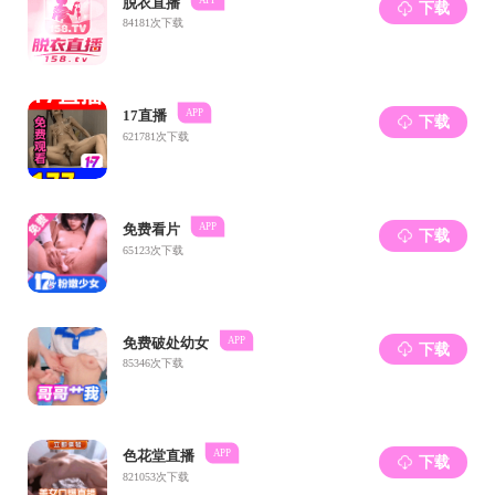
此次学
学者和师生
创新精神和
在未来
升自己的综
上一篇：
下一篇：
活