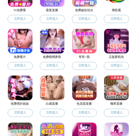
学生工作
团学工
学工动态
团学工作
共襄
在秋意
来自华东师