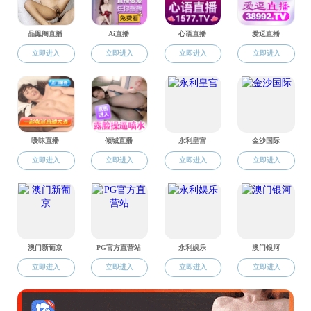
此次活
样,其中浙
变迁，也承
慧、启迪未