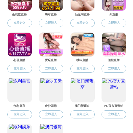
服务队
业设备帮助
每一张
的口号“每